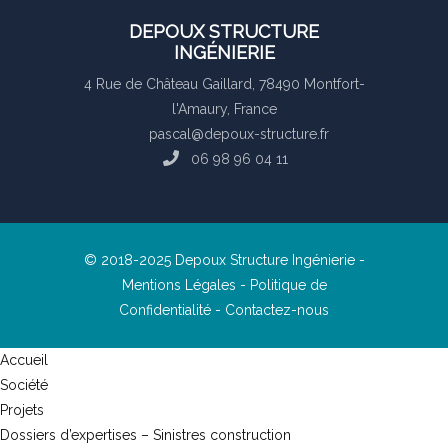
DEPOUX STRUCTURE
INGÉNIERIE
4 Rue de Château Gaillard, 78490 Montfort-
l'Amaury, France
pascal@depoux-structure.fr
06 98 96 04 11
© 2018-2025 Depoux Structure Ingénierie -
Mentions Légales
-
Politique de
Confidentialité
-
Contactez-nous
Accueil
Société
Projets
Dossiers d’expertises – Sinistres construction