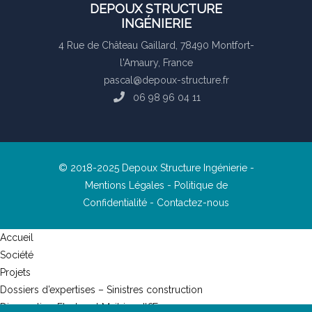
DEPOUX STRUCTURE
INGÉNIERIE
4 Rue de Château Gaillard, 78490 Montfort-
l'Amaury, France
pascal@depoux-structure.fr
06 98 96 04 11
© 2018-2025 Depoux Structure Ingénierie -
Mentions Légales
-
Politique de
Confidentialité
-
Contactez-nous
Accueil
Société
Projets
Dossiers d’expertises – Sinistres construction
Diagnostics, Etudes et Maitrise d’Œuvre