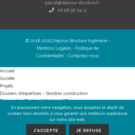
pascal@depoux-structure.fr
06 98 96 04 11
© 2018-2025 Depoux Structure Ingénierie -
Mentions Légales
-
Politique de
Confidentialité
-
Contactez-nous
Accueil
Société
Projets
Dossiers d’expertises – Sinistres construction
Diagnostics, Etudes et Maitrise d’Œuvre
En poursuivant votre navigation, vous acceptez le dépôt de
Les ouvrages provisoires
cookies tiers destinés à vous garantir une meilleure expérience
Veille technique et Pathologie du bâtiment
sur notre site web.
Outils de diagnostic et d’études
J'ACCEPTE
JE REFUSE
Matériel d’investigation